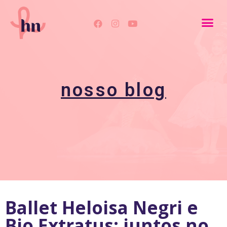
nosso blog
Ballet Heloisa Negri e
Bio Extratus: juntos no