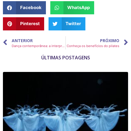
Facebook
WhatsApp
Pinterest
Twitter
ANTERIOR
PRÓXIMO
Dança contemporânea: a interpretação atrelada à técnica
Conheça os benefícios do pilates
ÚLTIMAS POSTAGENS