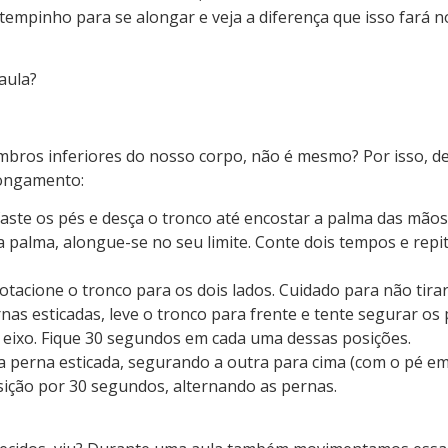
tempinho para se alongar e veja a diferença que isso fará n
aula?
mbros inferiores do nosso corpo, não é mesmo? Por isso, d
longamento:
aste os pés e desça o tronco até encostar a palma das mão
a palma, alongue-se no seu limite. Conte dois tempos e repi
otacione o tronco para os dois lados. Cuidado para não tirar
s esticadas, leve o tronco para frente e tente segurar os 
 eixo. Fique 30 segundos em cada uma dessas posições.
 perna esticada, segurando a outra para cima (com o pé em 
sição por 30 segundos, alternando as pernas.