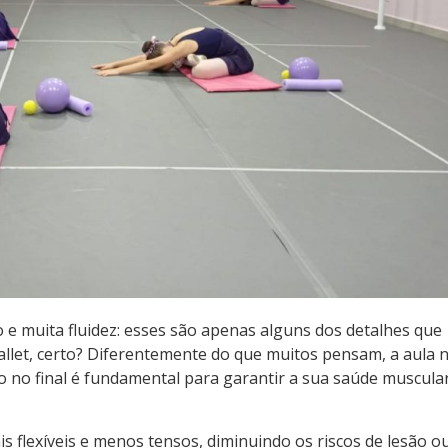
 e muita fluidez: esses são apenas alguns dos detalhes que
llet, certo? Diferentemente do que muitos pensam, a aula 
o no final é fundamental para garantir a sua saúde muscula
 flexíveis e menos tensos, diminuindo os riscos de lesão o