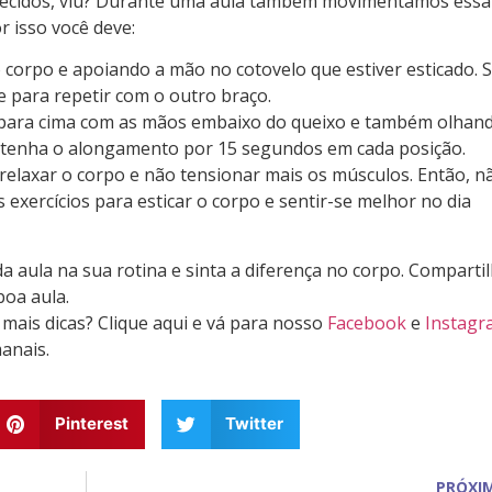
uecidos, viu? Durante uma aula também movimentamos essa
r isso você deve:
 corpo e apoiando a mão no cotovelo que estiver esticado. 
e para repetir com o outro braço.
e para cima com as mãos embaixo do queixo e também olhan
tenha o alongamento por 15 segundos em cada posição.
elaxar o corpo e não tensionar mais os músculos. Então, n
 exercícios para esticar o corpo e sentir-se melhor no dia
 aula na sua rotina e sinta a diferença no corpo. Comparti
boa aula.
 mais dicas? Clique aqui e vá para nosso
Facebook
e
Instagr
anais.
Pinterest
Twitter
PRÓXI