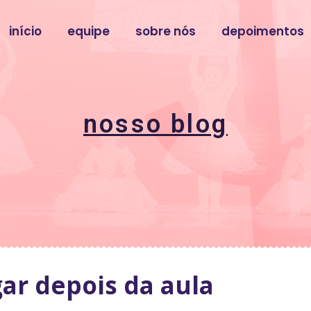
início
equipe
sobre nós
depoimentos
nosso blog
ar depois da aula