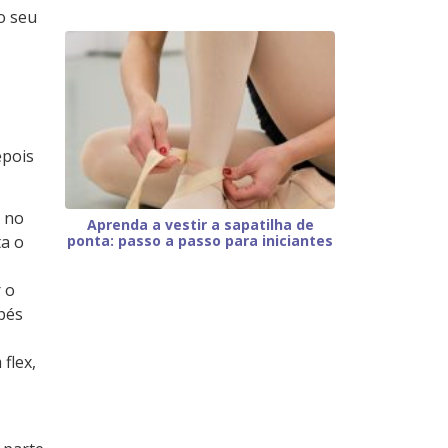
o seu
epois
s no
Aprenda a vestir a sapatilha de
ponta: passo a passo para iniciantes
ta o
 o
pés
flex,