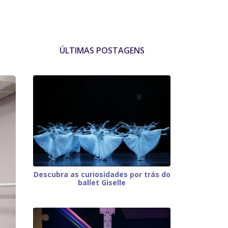
ÚLTIMAS POSTAGENS
Descubra as curiosidades por trás do
ballet Giselle